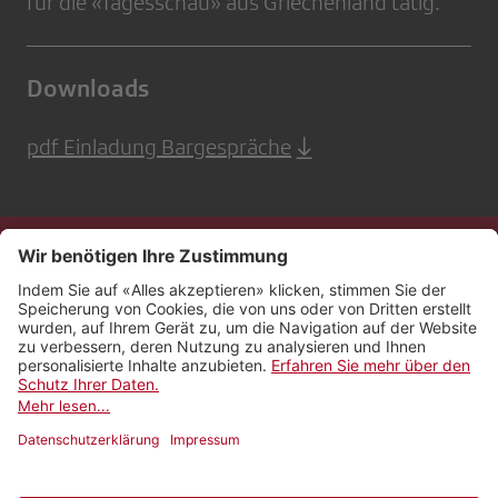
für die «Tagesschau» aus Griechenland tätig.
Downloads
pdf Einladung Bargespräche
Kontakt
Impressum
Rechtliches
Netiquette
Nutzungsbedingungen
AGB Payyo
Datenschutzeinstellungen