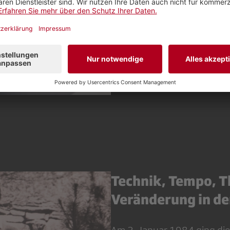
Regionaljournal von SRF üb
berichtet. Denn dieser Pers
ökonomischer Perspektive re
(medien-)politischen Gründe
unserer Region ist gefährde
Technik, Tempo, T
Veränderung in de
Am 2. Januar 1984 ging die