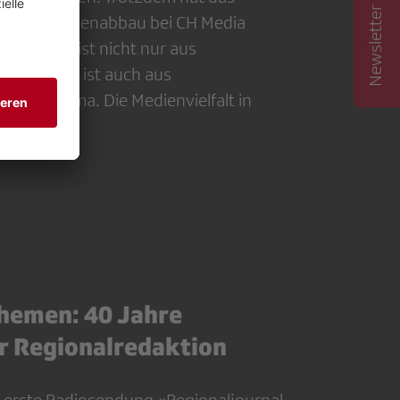
Newsletter abonnieren
er den Stellenabbau bei CH Media
onalabbau ist nicht nur aus
levant, er ist auch aus
n ein Thema. Die Medienvielfalt in
t.
hemen: 40 Jahre
r Regionalredaktion
 erste Radiosendung «Regionaljournal