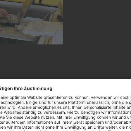
Wenn Medien über
(müssen)
Medienjournalismus gibt es
noch unregelmässig über a