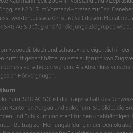
tte Kaufmann, seit 2004 im Vorstand und Vizepräside
 Zingg, seit 2017 im Vorstand – traten zurück. Danebe
sst werden. Jessica Christ ist seit diesem Monat neu 
r SRG AG SO tätig und für die junge Zielgruppe wie au
.
on «woodtli, bloch und schaub», die eigentlich in der 
en Auftritt gehabt hätte, musste aufgrund von Zugs
 Schluss verschoben werden. Als Abschluss verschaf
niges an Hörvergnügen.
othurn
lothurn (SRG AG SO) ist die Trägerschaft des Schweiz
den Kantonen Aargau und Solothurn. Sie bildet die B
den und Publikum und steht für den unabhängigen J
nden Beitrag zur Meinungsbildung in der Demokratie 