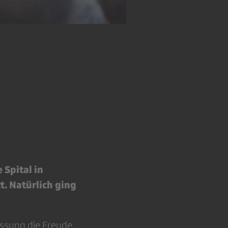
 Spital in
. Natürlich ging
üssung die Freude,