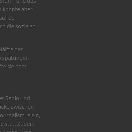
ntin – und das
n konnte aber
auf der
ch die sozialen
Hälfte der
verspätungen
fte sie dem
er Radio und
rücke zwischen
ournalismus ein,
leistet. Zudem