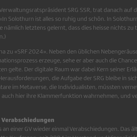
 Verwaltungsratspräsident SRG SSR, trat danach auf 
«In Solothurn ist alles so ruhig und schön. In Soloth
be nämlich letztens gelernt, dass dies heisse nichts zu
n.)
na zu «SRF 2024». Neben den üblichen Nebengeräusch
mationsprozess erzeuge, sehe er aber auch die Chance
en gelte. Der digitale Raum war dabei Kern seiner Erl
Herausforderungen, die Aufgabe der SRG bleibe in sich
tare im Metaverse, die Individualisten, müssten vern
n auch hier ihre Klammerfunktion wahrnehmen, und v
 Verabschiedungen
s an einer GV wieder einmal Verabschiedungen. Das ält