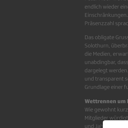
endlich wieder ei
Einschränkungen. 
Präsenzzahl sprach
Das obligate Grus
Solothurn, überbra
die Medien, erwart
unabdingbar, dass
dargelegt werden.
und transparent se
Grundlage einer f
Wettrennen um K
Wie gewohnt kurz 
Mitglieder würdig
und Jahresrechnun