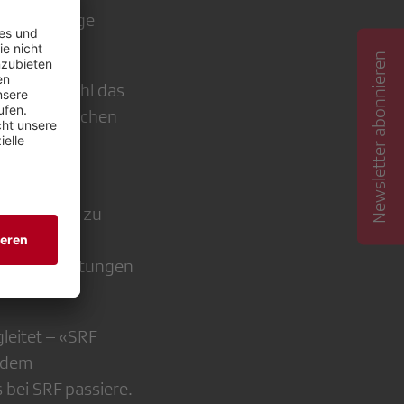
ederbeiträge
Newsletter abonnieren
es Jahr wohl das
 statutarischen
Erwartungen zu
n Jahren
, die Erwartungen
leitet – «SRF
s dem
bei SRF passiere.