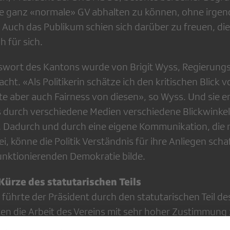
ne ganz «normale» GV abhalten zu können, ohne irge
Auch das Publikum schien sich darüber zu freuen, di
 für sich.
swort des Kantons wurde von Brigit Wyss, Regierung
cht. «Als Politikerin schätze ich den kritischen Blick
e aber auch Fairness von diesen», so Wyss. Und sie er
 durch verschiedene Medien verschiedene Blickwinke
 Dadurch und durch eine eigene Kommunikation, die 
i, könne die Politik Verständnis für ihre Anliegen scha
unktionierenden Demokratie bilde.
ürze des statutarischen Teils
führte der Präsident durch den statutarischen Teil de
ten die Arbeit des Vereins mit sehr hoher Zustimmung 
g und erteilten dem Vorstand Decharge. Ebenfalls o