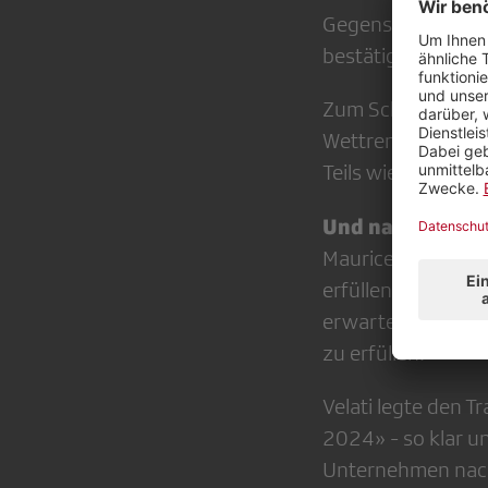
Gegenstimmen wurd
bestätigt.
Zum Schluss erklä
Wettrennen gegen 
Teils wieder einm
Und natürlich w
Maurice Velati, L
erfüllen. Nach im
erwartete man min
zu erfüllen.
Velati legte den T
2024» - so klar u
Unternehmen nachh