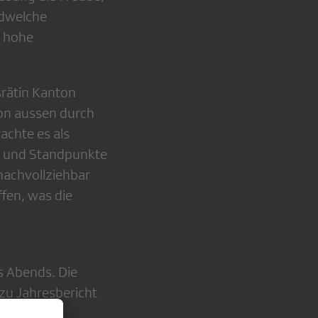
ndwelche
e hohe
srätin Kanton
 von aussen durch
achte es als
l und Standpunkte
nachvollziehbar
ffen, was die
s Abends. Die
zu Jahresbericht
hne