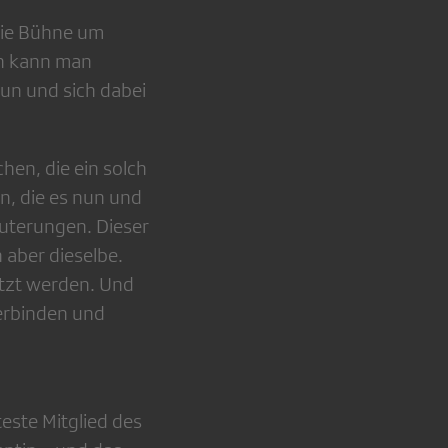
die Bühne um
urn kann man
 tun und sich dabei
en, die ein solch
n, die es nun und
äuterungen. Dieser
 aber dieselbe.
etzt werden. Und
erbinden und
este Mitglied des