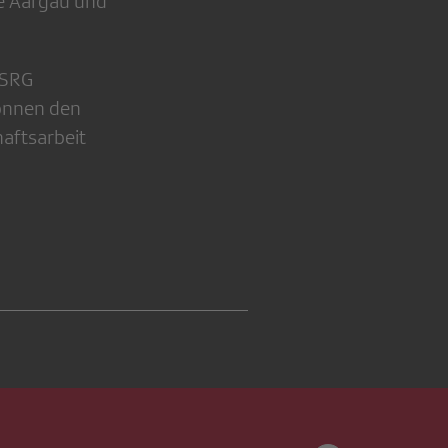
ne Aargau und
r SRG
können den
aftsarbeit