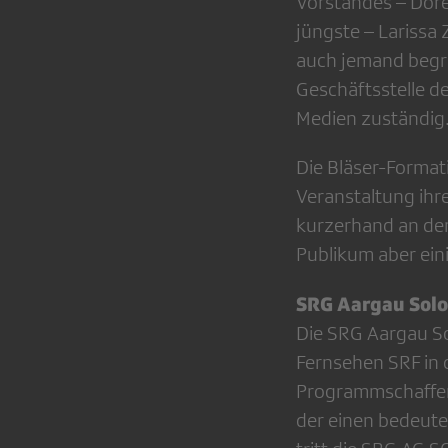
Vorstandes – Dore
jüngste – Larissa
auch jemand begrü
Geschäftsstelle de
Medien zuständig
Die Bläser-Formati
Veranstaltung ihr
kurzerhand an den
Publikum aber ei
SRG Aargau Sol
Die SRG Aargau So
Fernsehen SRF in 
Programmschaffen
der einen bedeute