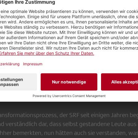
en die Revisionsstelle wiedergewählt und die Mitgli
rte Moor-Trevisan mit einem Schmunzeln, dass er dies
seinen Kollegen der SRG Ostschweiz in der Kürze des
al gewonnen habe...
ieder viel «SRF 2024»
eiter Regionalredaktion AG SO, SRF, trat an, um hohe 
mer guten und unterhaltsamen Referaten in den letzte
destens dasselbe Niveau – er schaffte es problemlos
ransformationsprozess, der SRF seit einigen Jahren beg
nd verständlich dar, dass selbst gestandene Leute au
er bemerkten, nun hätten auch sie verstanden, was 