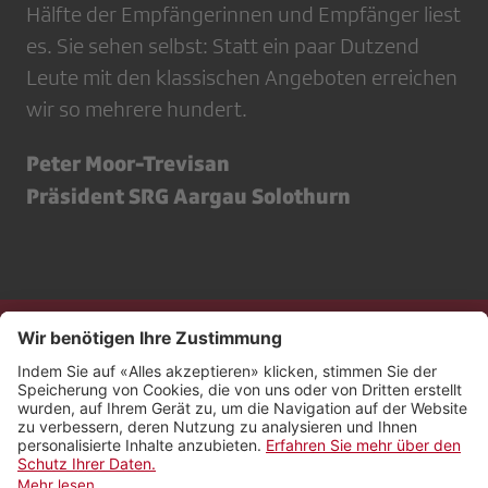
Hälfte der Empfängerinnen und Empfänger liest
es. Sie sehen selbst: Statt ein paar Dutzend
Leute mit den klassischen Angeboten erreichen
wir so mehrere hundert.
Peter Moor-Trevisan
Präsident SRG Aargau Solothurn
Kontakt
Impressum
Rechtliches
Netiquette