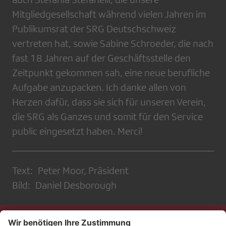
Mitgliedgesellschaft während vielen Jahren im
Publikumsrat der SRG Deutschschweiz
vertreten hat, sowie Sabine Schroeder, die nach
fast 18 Jahren auf der Geschäftsstelle den
Zeitpunkt gekommen sah, eine neue berufliche
Aufgabe anzupacken. Ich danke allen von
Herzen dafür, dass sie sich für unseren Verein,
die SRG als Ganzes und somit für den Service
public eingesetzt haben. Merci!
Text: Peter Moor, Präsident
Bild: Daniel Desborough