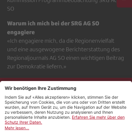
Kommission Programmbeobachtung SRG AG
SO
Warum ich mich bei der SRG AG SO
engagiere
«Ich engagiere mich, da die Regionenvielfalt
und eine ausgewogene Berichterstattung des
Regionaljournals AG SO einen wichtigen Beitrag
zur Demokratie liefern.»
Kontakt
Impressum
Rechtliches
Netiquette