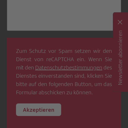
Newsletter abonnieren
Zum Schutz vor Spam setzen wir den
Dienst von
reCAPTCHA
ein. Wenn Sie
mit den
Datenschutzbestimmungen
des
Dienstes einverstanden sind, klicken Sie
bitte auf den folgenden Button, um das
Formular abschicken zu können.
Akzeptieren