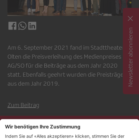
Newsletter abonnieren
Am 6. September 2021 fand im Stadttheater in
Olten die Preisverleihung des Medienpreises
AG/SO für die Beiträge aus dem Jahr 2020
statt. Ebenfalls geehrt wurden die Preisträger
aus dem Jahr 2019.
Zum Beitrag
Kontakt