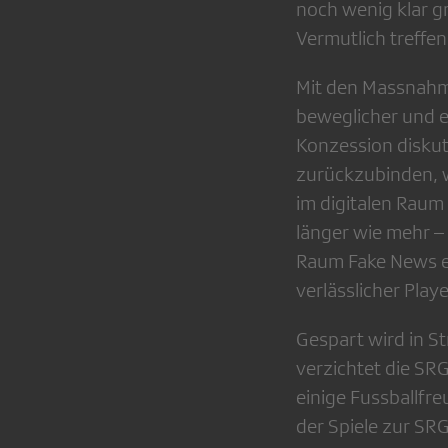
noch wenig klar g
Vermutlich treffen
Mit den Massnahme
beweglicher und ef
Konzession diskut
zurückzubinden, wi
im digitalen Raum 
länger wie mehr – 
Raum Fake News en
verlässlicher Pla
Gespart wird in S
verzichtet die SR
einige Fussballfr
der Spiele zur SR