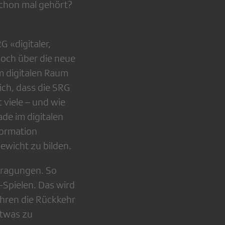
 schon mal gehört?
 «digitaler,
doch über die neue
m digitalen Raum
lich, dass die SRG
 viele – und wie
de im digitalen
formation
ewicht zu bilden.
tragungen. So
Spielen. Das wird
ahren die Rückkehr
 etwas zu