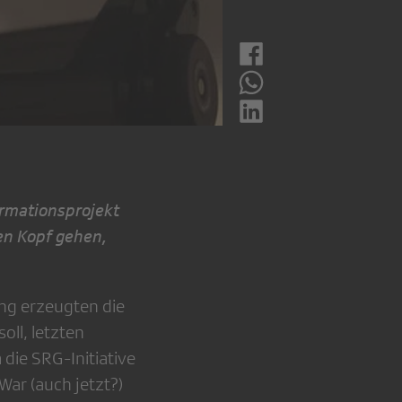
ormationsprojekt
en Kopf gehen,
ng erzeugten die
ll, letzten
ie SRG-Initiative
War (auch jetzt?)