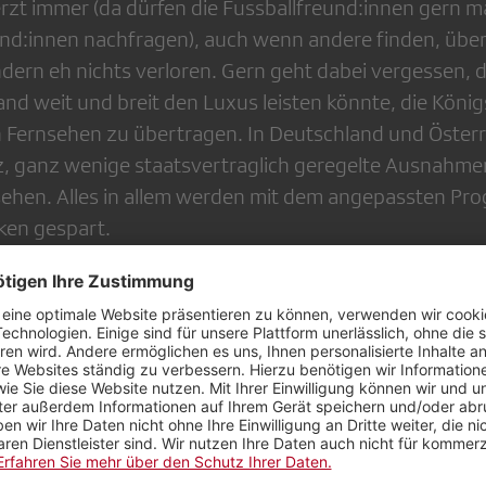
rzt immer (da dürfen die Fussballfreund:innen gern ma
und:innen nachfragen), auch wenn andere finden, übe
ern eh nichts verloren. Gern geht dabei vergessen, 
Land weit und breit den Luxus leisten könnte, die Köni
en Fernsehen zu übertragen. In Deutschland und Österr
nz, ganz wenige staatsvertraglich geregelte Ausnahmen 
 sehen. Alles in allem werden mit dem angepassten 
nken gespart.
s Sparvolumen offenbar, wenn die Programmherstellung
, so die eigene
Medienmitteilung
, «Doppelspurigkeit
in der komplexen Struktur der SRG ergeben hatten. Mit
assnahmen sollen knapp 50 Millionen Franken einge
ewirtschaft gibt es Doppelspurigkeiten. Und sie sind 
rn haben einen Zweck: Fällt eine Versorgungslinie aus