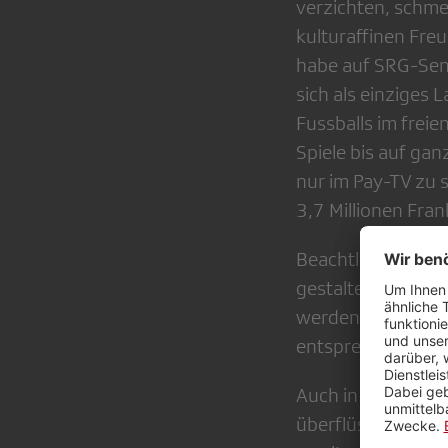
verzichten, schme
kulturaffinen Fre
habe auf SRG-Send
sich als einziges 
Fussballs im frei
Spiele bis auf ga
nur im Pay-TV zu
3,7 Millionen Fra
Beachtlich ist da
gestaltet wird und
werden, die sich 
entsprechenden M
Auch in der Energi
überflüssig, sonde