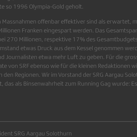
te so 1996 Olympia-Gold geholt.
n Massnahmen offenbar effektiver sind als erwartet, m
Millionen Franken eingespart werden. Das Gesamtspa
bei 270 Millionen, respektive 17% des Gesamtbudgets. 
Umstand etwas Druck aus dem Kessel genommen wer
nd Journalisten etwa mehr Luft zu geben. Für die gro
te von SRF ebenso wie für die kleinen Redaktionen wi
in den Regionen. Wir im Vorstand der SRG Aargau Solo
, das als Binsenwahrheit zum Running Gag wurde: Es 
sident SRG Aargau Solothurn