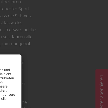
l bei ihren
rteuerter Sport
dass die Schweiz
gsklasse des
eich etwa sind die
seit Jahren alle
Programmangebot
 effizienter
en abgebaut»
 den
Newsletter abonnieren
spart werden.
nicht etwa
, besteht eine