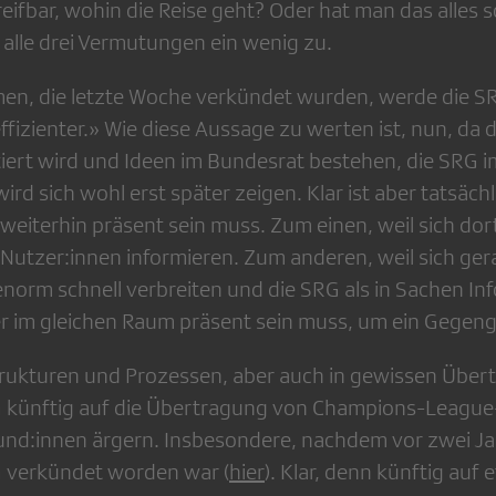
reifbar, wohin die Reise geht? Oder hat man das alles
 alle drei Vermutungen ein wenig zu.
n, die letzte Woche verkündet wurden, werde die SRG
fizienter.» Wie diese Aussage zu werten ist, nun, da 
iert wird und Ideen im Bundesrat bestehen, die SRG i
rd sich wohl erst später zeigen. Klar ist aber tatsäch
weiterhin präsent sein muss. Zum einen, weil sich dort
Nutzer:innen informieren. Zum anderen, weil sich gera
orm schnell verbreiten und die SRG als in Sachen In
yer im gleichen Raum präsent sein muss, um ein Gegeng
trukturen und Prozessen, aber auch in gewissen Über
G künftig auf die Übertragung von Champions-League-
eund:innen ärgern. Insbesondere, nachdem vor zwei J
G verkündet worden war (
hier
). Klar, denn künftig auf