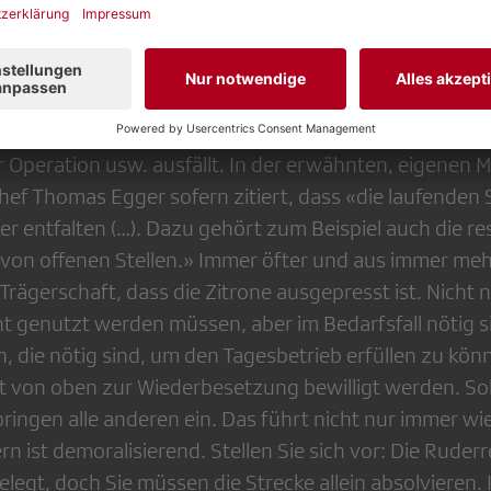
pringt». Ähnliche Mechanismen gibt es im Journalismus
 sehr viele personelle Ressourcen gefragt, um dem Inf
und dem auferlegten Auftrag) nachkommen zu können.
» über den Credit-Suisse-Kollaps bis zum Brand von
 Leute, die einspringen können, wenn jemand krankh
er Operation usw. ausfällt. In der erwähnten, eigenen 
ef Thomas Egger sofern zitiert, dass «die laufende
er entfalten (…). Dazu gehört zum Beispiel auch die res
von offenen Stellen.» Immer öfter und aus immer me
Trägerschaft, dass die Zitrone ausgepresst ist. Nicht 
icht genutzt werden müssen, aber im Bedarfsfall nötig 
n, die nötig sind, um den Tagesbetrieb erfüllen zu kö
 von oben zur Wiederbesetzung bewilligt werden. So
pringen alle anderen ein. Das führt nicht nur immer wi
 ist demoralisierend. Stellen Sie sich vor: Die Ruderre
legt, doch Sie müssen die Strecke allein absolvieren. 