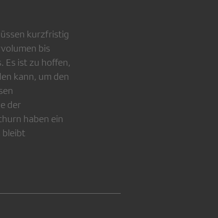
üssen kurzfristig
rvolumen bis
Es ist zu hoffen,
den kann, um den
ssen
e der
thurn haben ein
bleibt