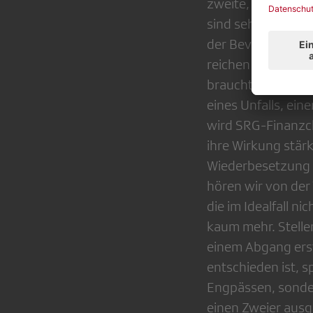
zweite, die «eins
sind sehr schnell
der Bevölkerung (
reichen von «9/11
braucht aber auch
eines Unfalls, ein
wird SRG-Finanzch
ihre Wirkung stärk
Wiederbesetzung 
hören wir von der 
die im Idealfall n
kaum mehr. Stelle
einem Abgang erst
entschieden ist, s
Engpässen, sondern
einen Zweier ausge