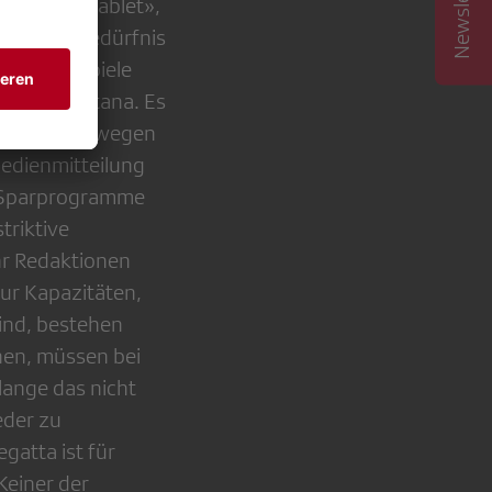
: Wenn’s «räblet»,
ormationsbedürfnis
 Die Beispiele
 Crans-Montana. Es
eitshalber, wegen
Medienmitteilung
n Sparprogramme
triktive
hr Redaktionen
nur Kapazitäten,
sind, bestehen
nnen, müssen bei
lange das nicht
eder zu
gatta ist für
Keiner der